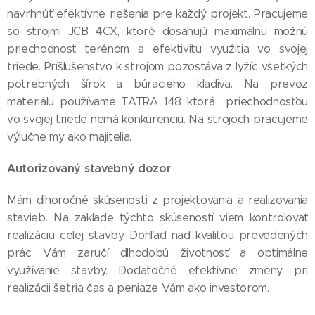
navrhnúť efektívne riešenia pre každý projekt. Pracujeme
so strojmi JCB 4CX, ktoré dosahujú maximálnu možnú
priechodnosť terénom a efektivitu využitia vo svojej
triede. Príšlušenstvo k strojom pozostáva z lyžíc všetkých
potrebných šírok a búracieho kladiva. Na prevoz
materiálu používame TATRA 148 ktorá priechodnosťou
vo svojej triede nemá konkurenciu. Na strojoch pracujeme
výlučne my ako majitelia.
Autorizovaný stavebný dozor
Mám dlhoročné skúsenosti z projektovania a realizovania
stavieb. Na základe týchto skúseností viem kontrolovať
realizáciu celej stavby. Dohľad nad kvalitou prevedených
prác Vám zaručí dlhodobú životnosť a optimálne
využívanie stavby. Dodatočné efektívne zmeny pri
realizácii šetria čas a peniaze Vám ako investorom.